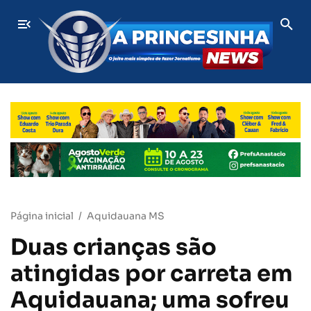
ÚLTIMAS
Ex-jogador do Aquidauanense morre aos 53 anos 
Página inicial
Aquidauana MS
Duas crianças são
atingidas por carreta em
Aquidauana; uma sofreu