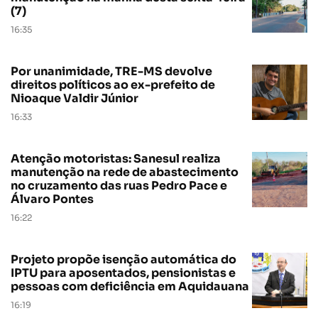
(7)
16:35
Por unanimidade, TRE-MS devolve
direitos políticos ao ex-prefeito de
Nioaque Valdir Júnior
16:33
Atenção motoristas: Sanesul realiza
manutenção na rede de abastecimento
no cruzamento das ruas Pedro Pace e
Álvaro Pontes
16:22
Projeto propõe isenção automática do
IPTU para aposentados, pensionistas e
pessoas com deficiência em Aquidauana
16:19