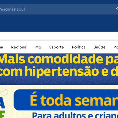
Bebê de 10 meses cai do colo e 
na
Regional
MS
Esporte
Política
Saúde
Po