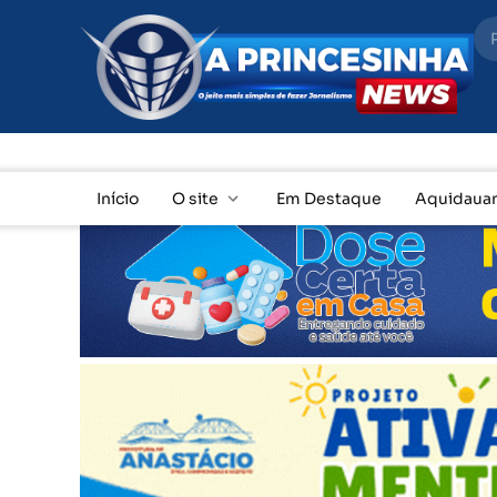
ÚLTIMAS
Início
O site
Em Destaque
Aquidaua