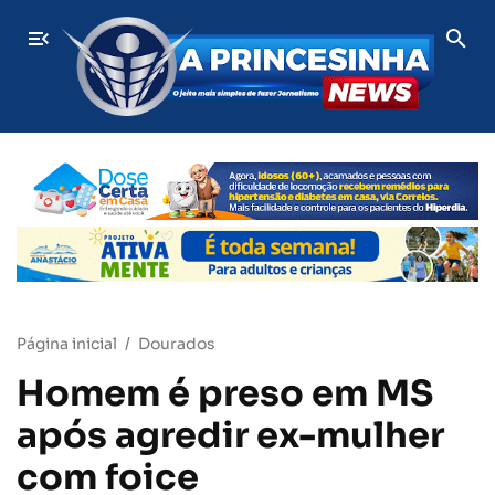
Bebê de 10 meses cai do colo e bate a cabeça durante confu
ÚLTIMAS
Página inicial
Dourados
Homem é preso em MS
após agredir ex-mulher
com foice