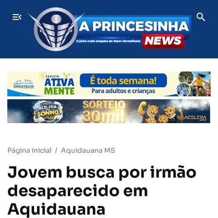
migo da ex e baleou companheira em bar de MS é condenado 
ÚLTIMAS
Página inicial
Aquidauana MS
Jovem busca por irmão
desaparecido em
Aquidauana