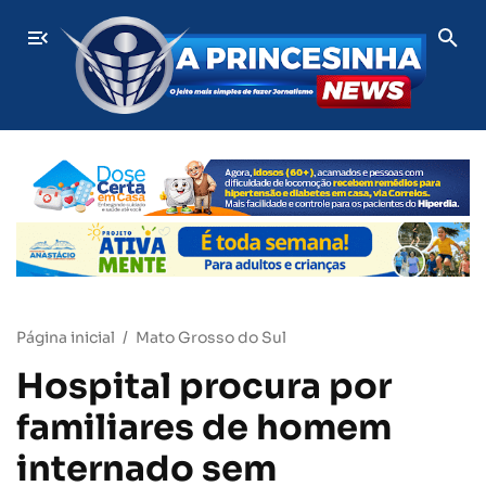
Jornalista questiona processo movido por Rose Modesto e l
ÚLTIMAS
Página inicial
Mato Grosso do Sul
Hospital procura por
familiares de homem
internado sem