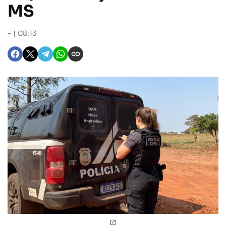
MS
-
08:13