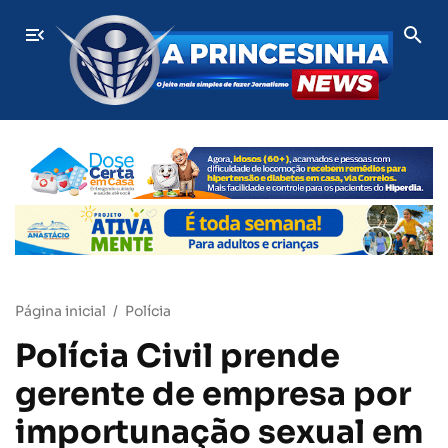
Aos 86 anos, dona Raimunda mantém venda de ervas naturai
ÚLTIMAS
Página inicial
Polícia
Polícia Civil prende
gerente de empresa por
importunação sexual em