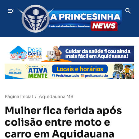
 em Aquidauana
ÚLTIMAS
Aos 86 anos, dona Raimunda mantém venda de er
Página inicial
Aquidauana MS
Mulher fica ferida após
colisão entre moto e
carro em Aquidauana