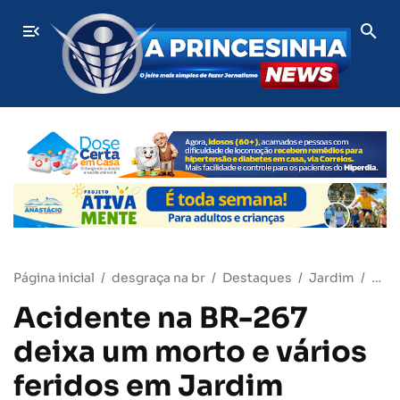
Jornalista questiona processo movido por Rose Modesto e le
ÚLTIMAS
Página inicial
desgraça na br
Destaques
Jardim
MS
Acidente na BR-267
deixa um morto e vários
feridos em Jardim