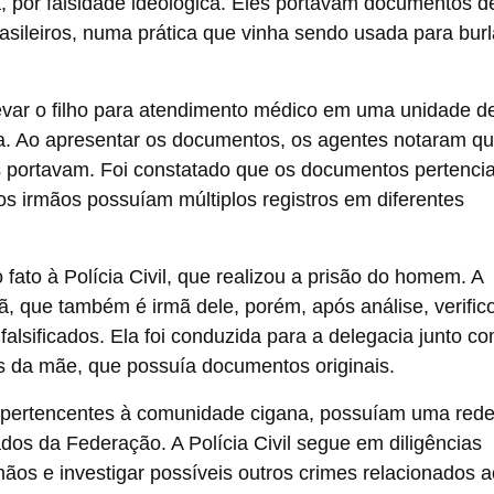
, por falsidade ideológica. Eles portavam documentos d
rasileiros, numa prática que vinha sendo usada para burl
evar o filho para atendimento médico em uma unidade d
ada. Ao apresentar os documentos, os agentes notaram q
s portavam. Foi constatado que os documentos pertenci
s irmãos possuíam múltiplos registros em diferentes
fato à Polícia Civil, que realizou a prisão do homem. A
rmã, que também é irmã dele, porém, após análise, verific
alsificados. Ela foi conduzida para a delegacia junto c
os da mãe, que possuía documentos originais.
, pertencentes à comunidade cigana, possuíam uma red
dos da Federação. A Polícia Civil segue em diligências
mãos e investigar possíveis outros crimes relacionados a