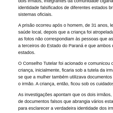
dois irmãos, integrantes da comunidade cigana
identidade falsificados de diferentes estados b
sistemas oficiais.
A prisão ocorreu após o homem, de 31 anos, l
saúde local, depois que a criança foi atropel
as fotos não correspondiam às pessoas que a
a terceiros do Estado do Paraná e que ambos o
estados.
O Conselho Tutelar foi acionado e comunicou o 
criança, inicialmente, ficaria sob a tutela da i
se que a mulher também utilizava documentos f
o irmão. A criança, então, ficou sob os cuidad
As investigações apontam que os dois irmãos
de documentos falsos que abrangia vários esta
para esclarecer a verdadeira identidade dos ir