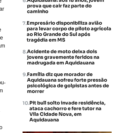
Aquidauana: aos 18 anos, jovem
e
prova que cair faz parte do
ar
caminho
Empresário disponibiliza avião
para levar corpo de piloto agrícola
e
ao Rio Grande do Sul após
ue
tragédia em MS
am
Acidente de moto deixa dois
jovens gravemente feridos na
madrugada em Aquidauana
Família diz que morador de
Aquidauana sofreu forte pressão
ou-
psicológica de golpistas antes de
om
morrer
Pit bull solto invade residência,
ataca cachorro e fere tutor na
e
Vila Cidade Nova, em
Aquidauana
o