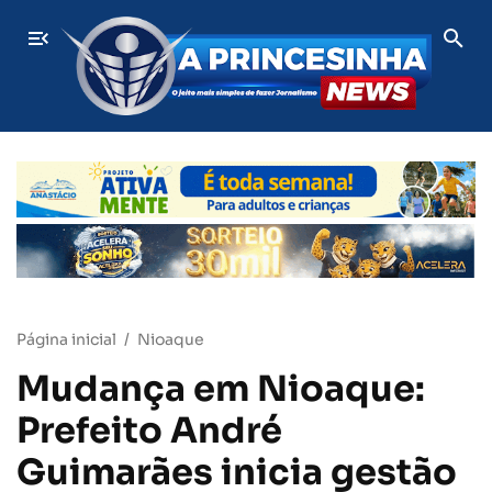
inhões deixa vários feridos na BR-376, em MS
ÚLTIMAS
Homem é preso s
Página inicial
Nioaque
Mudança em Nioaque:
Prefeito André
Guimarães inicia gestão